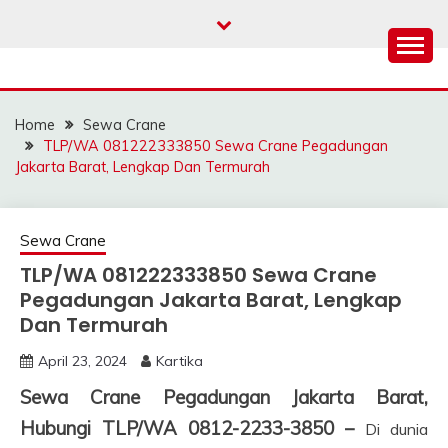
Skip
to
content
SAHABAT CRANE |
Sewa Crane, Forklift, Skylift Harga Bersahabat
JASA SEWA CRANE |
Home
Sewa Crane
FORKLIFT | SKYLIFT
TLP/WA 081222333850 Sewa Crane Pegadungan
Jakarta Barat, Lengkap Dan Termurah
Sewa Crane
TLP/WA 081222333850 Sewa Crane
Pegadungan Jakarta Barat, Lengkap
Dan Termurah
April 23, 2024
Kartika
Sewa Crane Pegadungan Jakarta Barat,
Hubungi TLP/WA 0812-2233-3850 –
Di dunia