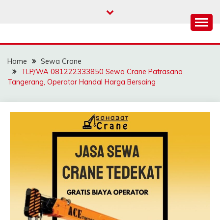
Skip
to
content
SAHABAT CRANE |
Sewa Crane, Forklift, Skylift Harga Bersahabat
JASA SEWA CRANE |
Home
Sewa Crane
FORKLIFT | SKYLIFT
TLP/WA 081222333850 Sewa Crane Patrasana
Tangerang, Operator Handal Harga Bersaing