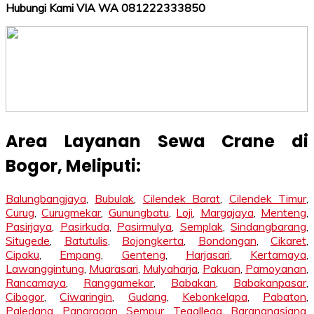
Hubungi Kami VIA WA 081222333850
Area Layanan Sewa Crane di
Bogor
, Meliputi:
Balungbangjaya
,
Bubulak
,
Cilendek Barat
,
Cilendek Timur
,
Curug
,
Curugmekar
,
Gunungbatu
,
Loji
,
Margajaya
,
Menteng
,
Pasirjaya
,
Pasirkuda
,
Pasirmulya
,
Semplak
,
Sindangbarang
,
Situgede
,
Batutulis
,
Bojongkerta
,
Bondongan
,
Cikaret
,
Cipaku
,
Empang
,
Genteng
,
Harjasari
,
Kertamaya
,
Lawanggintung
,
Muarasari
,
Mulyaharja
,
Pakuan
,
Pamoyanan
,
Rancamaya
,
Ranggamekar
,
Babakan
,
Babakanpasar
,
Cibogor
,
Ciwaringin
,
Gudang
,
Kebonkelapa
,
Pabaton
,
Paledang
,
Panaragan
,
Sempur
,
Tegallega
,
Baranangsiang
,