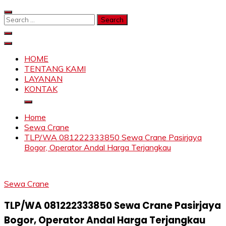
Skip
to
Search
content
for:
SAHABAT CRANE | JASA SEWA CRANE | FORKLIFT |
Sewa Crane, Forklift, Skylift Harga Bersahabat
SKYLIFT
HOME
TENTANG KAMI
LAYANAN
KONTAK
Home
Sewa Crane
TLP/WA 081222333850 Sewa Crane Pasirjaya
Bogor, Operator Andal Harga Terjangkau
Sewa Crane
TLP/WA 081222333850 Sewa Crane Pasirjaya
Bogor, Operator Andal Harga Terjangkau