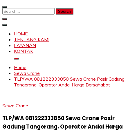
Skip
to
Search
content
for:
SAHABAT CRANE | JASA SEWA CRANE | FORKLIFT |
Sewa Crane, Forklift, Skylift Harga Bersahabat
SKYLIFT
HOME
TENTANG KAMI
LAYANAN
KONTAK
Home
Sewa Crane
TLP/WA 081222333850 Sewa Crane Pasir Gadung
Tangerang, Operator Andal Harga Bersahabat
Sewa Crane
TLP/WA 081222333850 Sewa Crane Pasir
Gadung Tangerang, Operator Andal Harga