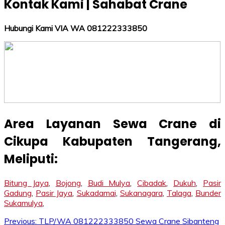
Kontak Kami | Sahabat Crane
Hubungi Kami VIA WA 081222333850
Area Layanan Sewa Crane di
Cikupa Kabupaten Tangerang
,
Meliputi:
Bitung Jaya
,
Bojong
,
Budi Mulya
,
Cibadak
,
Dukuh
,
Pasir
Gadung
,
Pasir Jaya
,
Sukadamai
,
Sukanagara
,
Talaga
,
Bunder
Sukamulya
,
Post
Previous:
TLP/WA 081222333850 Sewa Crane Sibanteng