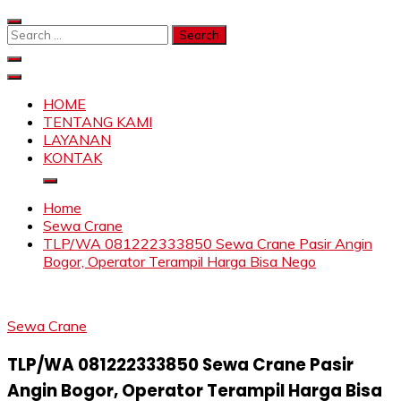
Skip
to
Search
content
for:
SAHABAT CRANE | JASA SEWA CRANE | FORKLIFT |
Sewa Crane, Forklift, Skylift Harga Bersahabat
SKYLIFT
HOME
TENTANG KAMI
LAYANAN
KONTAK
Home
Sewa Crane
TLP/WA 081222333850 Sewa Crane Pasir Angin
Bogor, Operator Terampil Harga Bisa Nego
Sewa Crane
TLP/WA 081222333850 Sewa Crane Pasir
Angin Bogor, Operator Terampil Harga Bisa