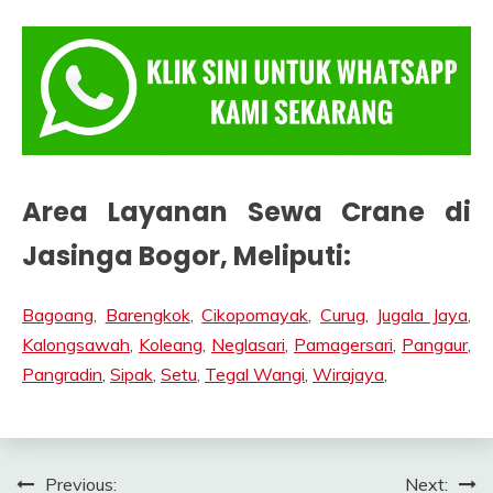
Area Layanan Sewa Crane di
Jasinga Bogor
, Meliputi:
Bagoang
,
Barengkok
,
Cikopomayak
,
Curug
,
Jugala Jaya
,
Kalongsawah
,
Koleang
,
Neglasari
,
Pamagersari
,
Pangaur
,
Pangradin
,
Sipak
,
Setu
,
Tegal Wangi
,
Wirajaya
,
Post
Previous:
Next: