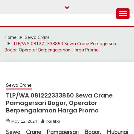
Skip
to
content
SAHABAT CRANE |
Sewa Crane, Forklift, Skylift Harga Bersahabat
JASA SEWA CRANE |
Home
Sewa Crane
FORKLIFT | SKYLIFT
TLP/WA 081222333850 Sewa Crane Pamagersari
Bogor, Operator Berpengalaman Harga Promo
Sewa Crane
TLP/WA 081222333850 Sewa Crane
Pamagersari Bogor, Operator
Berpengalaman Harga Promo
May 12, 2024
Kartika
Sewa Crane Pamagersari Bogor, Hubungi