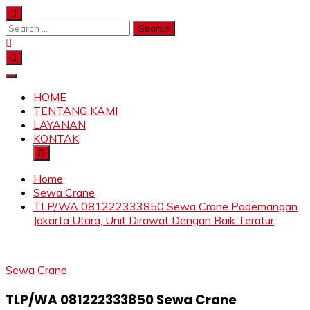
Skip
to
Search
content
for:
SAHABAT CRANE | JASA SEWA CRANE | FORKLIFT |
Sewa Crane, Forklift, Skylift Harga Bersahabat
SKYLIFT
HOME
TENTANG KAMI
LAYANAN
KONTAK
Home
Sewa Crane
TLP/WA 081222333850 Sewa Crane Pademangan
Jakarta Utara, Unit Dirawat Dengan Baik Teratur
Sewa Crane
TLP/WA 081222333850 Sewa Crane