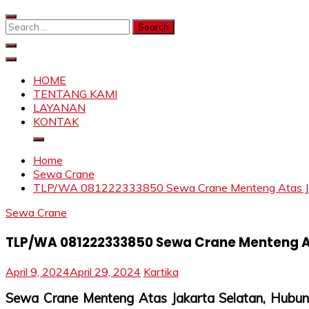
Skip
to
Search
content
for:
SAHABAT CRANE | JASA SEWA CRANE | FORKLIFT | SKY
Sewa Crane, Forklift, Skylift Harga Bersahabat
HOME
TENTANG KAMI
LAYANAN
KONTAK
Home
Sewa Crane
TLP/WA 081222333850 Sewa Crane Menteng Atas Jak
Sewa Crane
TLP/WA 081222333850 Sewa Crane Menteng A
April 9, 2024
April 29, 2024
Kartika
Sewa Crane Menteng Atas Jakarta Selatan, Hub