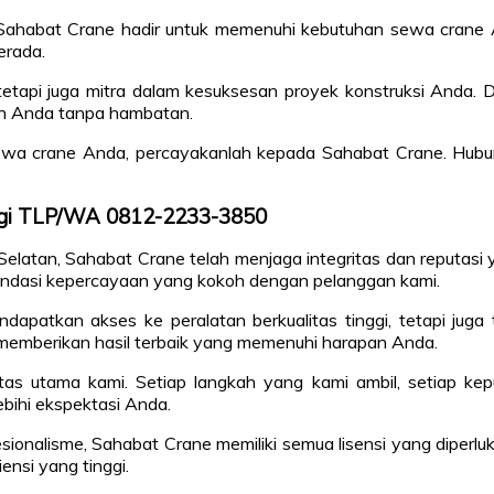
Sahabat Crane hadir untuk memenuhi kebutuhan sewa crane Anda
erada.
tapi juga mitra dalam kesuksesan proyek konstruksi Anda. Du
n Anda tanpa hambatan.
n sewa crane Anda, percayakanlah kepada Sahabat Crane. Hub
ungi TLP/WA 0812-2233-3850
Selatan, Sahabat Crane telah menjaga integritas dan reputasi
 fondasi kepercayaan yang kokoh dengan pelanggan kami.
dapatkan akses ke peralatan berkualitas tinggi, tetapi jug
k memberikan hasil terbaik yang memenuhi harapan Anda.
as utama kami. Setiap langkah yang kami ambil, setiap kepu
bihi ekspektasi Anda.
sionalisme, Sahabat Crane memiliki semua lisensi yang diperlu
nsi yang tinggi.