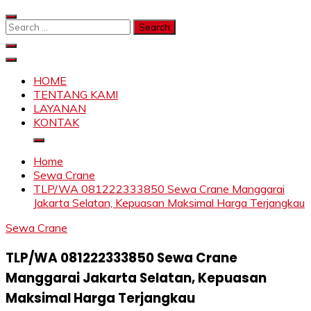
Skip
to
Search
content
for:
SAHABAT CRANE | JASA SEWA CRANE | FORKLIFT |
Sewa Crane, Forklift, Skylift Harga Bersahabat
SKYLIFT
HOME
TENTANG KAMI
LAYANAN
KONTAK
Home
Sewa Crane
TLP/WA 081222333850 Sewa Crane Manggarai
Jakarta Selatan, Kepuasan Maksimal Harga Terjangkau
Sewa Crane
TLP/WA 081222333850 Sewa Crane
Manggarai Jakarta Selatan, Kepuasan
Maksimal Harga Terjangkau