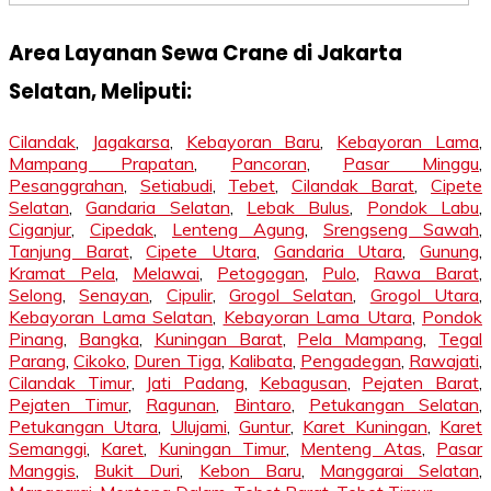
Area Layanan Sewa Crane di Jakarta
Selatan, Meliputi:
Cilandak
,
Jagakarsa
,
Kebayoran Baru
,
Kebayoran Lama
,
Mampang Prapatan
,
Pancoran
,
Pasar Minggu
,
Pesanggrahan
,
Setiabudi
,
Tebet
,
Cilandak Barat
,
Cipete
Selatan
,
Gandaria Selatan
,
Lebak Bulus
,
Pondok Labu
,
Ciganjur
,
Cipedak
,
Lenteng Agung
,
Srengseng Sawah
,
Tanjung Barat
,
Cipete Utara
,
Gandaria Utara
,
Gunung
,
Kramat Pela
,
Melawai
,
Petogogan
,
Pulo
,
Rawa Barat
,
Selong
,
Senayan
,
Cipulir
,
Grogol Selatan
,
Grogol Utara
,
Kebayoran Lama Selatan
,
Kebayoran Lama Utara
,
Pondok
Pinang
,
Bangka
,
Kuningan Barat
,
Pela Mampang
,
Tegal
Parang
,
Cikoko
,
Duren Tiga
,
Kalibata
,
Pengadegan
,
Rawajati
,
Cilandak Timur
,
Jati Padang
,
Kebagusan
,
Pejaten Barat
,
Pejaten Timur
,
Ragunan
,
Bintaro
,
Petukangan Selatan
,
Petukangan Utara
,
Ulujami
,
Guntur
,
Karet Kuningan
,
Karet
Semanggi
,
Karet
,
Kuningan Timur
,
Menteng Atas
,
Pasar
Manggis
,
Bukit Duri
,
Kebon Baru
,
Manggarai Selatan
,