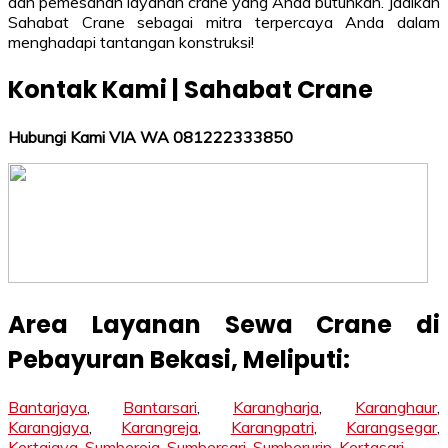
dan pemesanan layanan crane yang Anda butuhkan. Jadikan
Sahabat Crane sebagai mitra terpercaya Anda dalam
menghadapi tantangan konstruksi!
Kontak Kami | Sahabat Crane
Hubungi Kami VIA WA 081222333850
Area Layanan Sewa Crane di
Pebayuran
Bekasi
, Meliputi:
Bantarjaya
,
Bantarsari
,
Karangharja
,
Karanghaur
,
Karangjaya
,
Karangreja
,
Karangpatri
,
Karangsegar
,
Kertajaya
,
Sumbereja
,
Sumbersari
,
Sumberurip
,
Kertasari
,