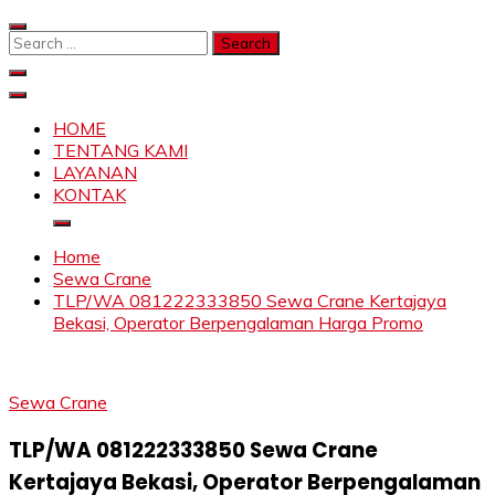
Skip
to
Search
content
for:
SAHABAT CRANE | JASA SEWA CRANE | FORKLIFT |
Sewa Crane, Forklift, Skylift Harga Bersahabat
SKYLIFT
HOME
TENTANG KAMI
LAYANAN
KONTAK
Home
Sewa Crane
TLP/WA 081222333850 Sewa Crane Kertajaya
Bekasi, Operator Berpengalaman Harga Promo
Sewa Crane
TLP/WA 081222333850 Sewa Crane
Kertajaya Bekasi, Operator Berpengalaman