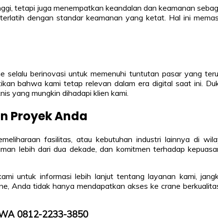
ggi, tetapi juga menempatkan keandalan dan keamanan sebagai p
ng terlatih dengan standar keamanan yang ketat. Hal ini mema
 selalu berinovasi untuk memenuhi tuntutan pasar yang terus
tikan bahwa kami tetap relevan dalam era digital saat ini. Du
is yang mungkin dihadapi klien kami.
an Proyek Anda
liharaan fasilitas, atau kebutuhan industri lainnya di w
aman lebih dari dua dekade, dan komitmen terhadap kepuasan
ami untuk informasi lebih lanjut tentang layanan kami, jan
 Anda tidak hanya mendapatkan akses ke crane berkualitas t
P/WA 0812-2233-3850