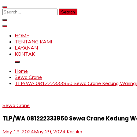
Skip
to
Search
content
for:
SAHABAT CRANE | JASA SEWA CRANE | FORKLIFT | SKY
Sewa Crane, Forklift, Skylift Harga Bersahabat
HOME
TENTANG KAMI
LAYANAN
KONTAK
Home
Sewa Crane
TLP/WA 081222333850 Sewa Crane Kedung Waringin 
Sewa Crane
TLP/WA 081222333850 Sewa Crane Kedung Wa
May 19, 2024
May 29, 2024
Kartika