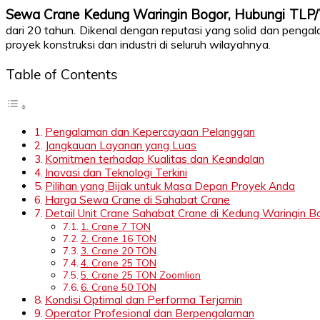
Sewa Crane Kedung Waringin Bogor, Hubungi TL
dari 20 tahun. Dikenal dengan reputasi yang solid dan penga
proyek konstruksi dan industri di seluruh wilayahnya.
Table of Contents
Pengalaman dan Kepercayaan Pelanggan
Jangkauan Layanan yang Luas
Komitmen terhadap Kualitas dan Keandalan
Inovasi dan Teknologi Terkini
Pilihan yang Bijak untuk Masa Depan Proyek Anda
Harga Sewa Crane di Sahabat Crane
Detail Unit Crane Sahabat Crane di Kedung Waringin B
1. Crane 7 TON
2. Crane 16 TON
3. Crane 20 TON
4. Crane 25 TON
5. Crane 25 TON Zoomlion
6. Crane 50 TON
Kondisi Optimal dan Performa Terjamin
Operator Profesional dan Berpengalaman