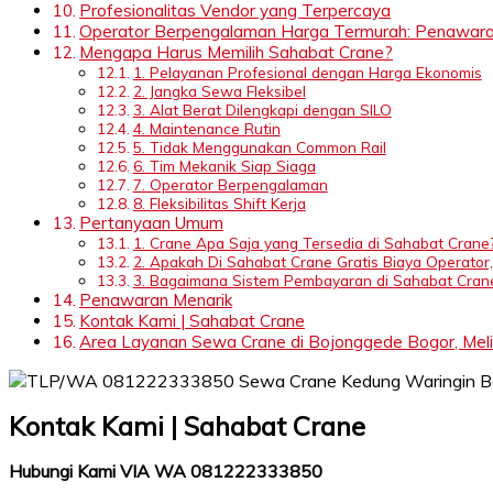
Profesionalitas Vendor yang Terpercaya
Operator Berpengalaman Harga Termurah: Penawara
Mengapa Harus Memilih Sahabat Crane?
1. Pelayanan Profesional dengan Harga Ekonomis
2. Jangka Sewa Fleksibel
3. Alat Berat Dilengkapi dengan SILO
4. Maintenance Rutin
5. Tidak Menggunakan Common Rail
6. Tim Mekanik Siap Siaga
7. Operator Berpengalaman
8. Fleksibilitas Shift Kerja
Pertanyaan Umum
1. Crane Apa Saja yang Tersedia di Sahabat Crane
2. Apakah Di Sahabat Crane Gratis Biaya Operator,
3. Bagaimana Sistem Pembayaran di Sahabat Cran
Penawaran Menarik
Kontak Kami | Sahabat Crane
Area Layanan Sewa Crane di Bojonggede Bogor, Melip
Kontak Kami | Sahabat Crane
Hubungi Kami VIA WA 081222333850