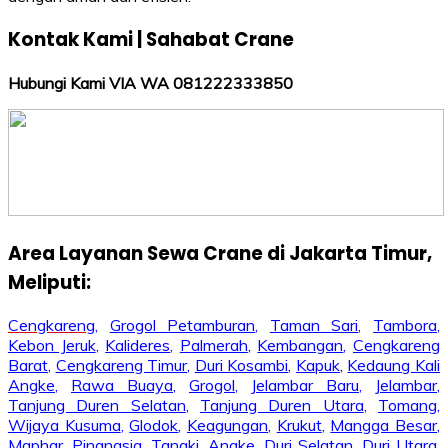
Kontak Kami | Sahabat Crane
Hubungi Kami VIA WA 081222333850
Area Layanan Sewa Crane di Jakarta Timur,
Meliputi:
Cengkareng
,
Grogol Petamburan
,
Taman Sari
,
Tambora
,
Kebon Jeruk
,
Kalideres
,
Palmerah
,
Kembangan
,
Cengkareng
Barat
,
Cengkareng Timur
,
Duri Kosambi
,
Kapuk
,
Kedaung Kali
Angke
,
Rawa Buaya
,
Grogol
,
Jelambar Baru
,
Jelambar
,
Tanjung Duren Selatan
,
Tanjung Duren Utara
,
Tomang
,
Wijaya Kusuma
,
Glodok
,
Keagungan
,
Krukut
,
Mangga Besar
,
Maphar
,
Pinangsia
,
Tangki
,
Angke
,
Duri Selatan
,
Duri Utara
,