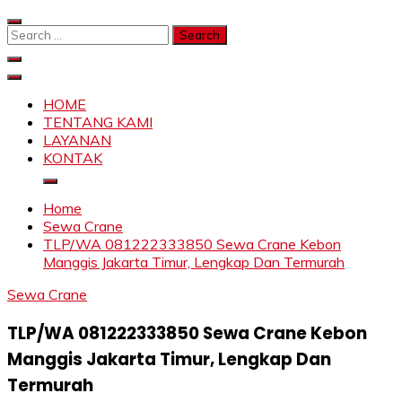
Skip
to
Search
content
for:
SAHABAT CRANE | JASA SEWA CRANE | FORKLIFT |
Sewa Crane, Forklift, Skylift Harga Bersahabat
SKYLIFT
HOME
TENTANG KAMI
LAYANAN
KONTAK
Home
Sewa Crane
TLP/WA 081222333850 Sewa Crane Kebon
Manggis Jakarta Timur, Lengkap Dan Termurah
Sewa Crane
TLP/WA 081222333850 Sewa Crane Kebon
Manggis Jakarta Timur, Lengkap Dan
Termurah