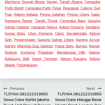
Menteng
,
Sawah Besar
,
Senen
,
Tanah Abang
,
Cempaka
Putih Barat
,
Cempaka Putih Timur
,
Rawasari
,
Cideng
,
Duri
Pulo
,
Kebon Kelapa
,
Petojo Selatan
,
Petojo Utara
,
Galur
,
Kampung Rawa
,
Tanah Tinggi
,
Cempaka Baru
,
Gunung
Sahari Selatan
,
Harapan Mulya
,
Kebon Kosong
,
Serdang
,
Sumur Batu
,
Utan Panjang
,
Cikini
,
Gondangdia
,
Kebon
Sirih
,
Pegangsaan
,
Gunung Sahari Utara
,
Karang Anyar
,
Kartini
,
Mangga Dua Selatan
,
Pasar Baru
,
Bungur
,
Kenari
,
Kramat
,
Kwitang
,
Paseban
,
Bendungan Hilir
,
Gelora
,
Kampung Bali
,
Karet Tengsin
,
Kebon Kacang
,
Kebon
Melati
,
Petamburan
,
Post
Previous:
Next:
TLP/WA 081222333850
TLP/WA 081222333850
navigation
Sewa Crane Kartini Jakarta
Sewa Crane Mangga Besar