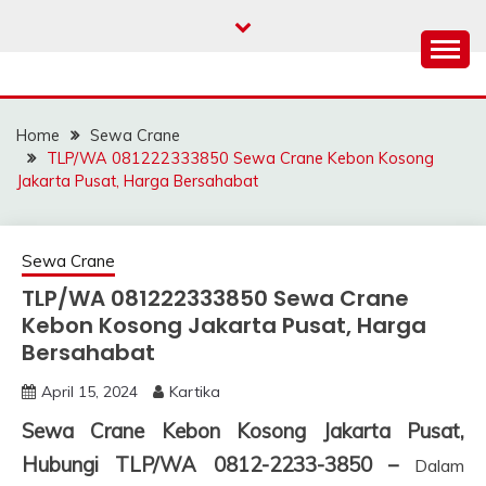
Skip
to
content
SAHABAT CRANE |
Sewa Crane, Forklift, Skylift Harga Bersahabat
JASA SEWA CRANE |
Home
Sewa Crane
FORKLIFT | SKYLIFT
TLP/WA 081222333850 Sewa Crane Kebon Kosong
Jakarta Pusat, Harga Bersahabat
Sewa Crane
TLP/WA 081222333850 Sewa Crane
Kebon Kosong Jakarta Pusat, Harga
Bersahabat
April 15, 2024
Kartika
Sewa Crane Kebon Kosong Jakarta Pusat,
Hubungi TLP/WA 0812-2233-3850 –
Dalam