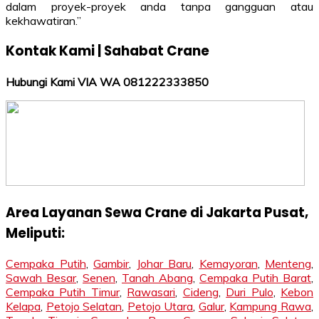
dalam proyek-proyek anda tanpa gangguan atau
kekhawatiran.”
Kontak Kami | Sahabat Crane
Hubungi Kami VIA WA 081222333850
Area Layanan Sewa Crane di Jakarta Pusat,
Meliputi:
Cempaka Putih
,
Gambir
,
Johar Baru
,
Kemayoran
,
Menteng
,
Sawah Besar
,
Senen
,
Tanah Abang
,
Cempaka Putih Barat
,
Cempaka Putih Timur
,
Rawasari
,
Cideng
,
Duri Pulo
,
Kebon
Kelapa
,
Petojo Selatan
,
Petojo Utara
,
Galur
,
Kampung Rawa
,