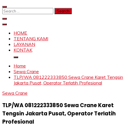
Skip
to
Search
content
for:
SAHABAT CRANE | JASA SEWA CRANE | FORKLIFT |
Sewa Crane, Forklift, Skylift Harga Bersahabat
SKYLIFT
HOME
TENTANG KAMI
LAYANAN
KONTAK
Home
Sewa Crane
TLP/WA 081222333850 Sewa Crane Karet Tengsin
Jakarta Pusat, Operator Terlatih Profesional
Sewa Crane
TLP/WA 081222333850 Sewa Crane Karet
Tengsin Jakarta Pusat, Operator Terlatih
Profesional