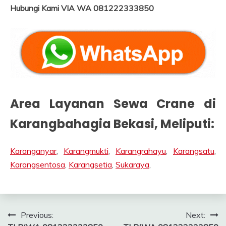
Hubungi Kami VIA WA 081222333850
Area Layanan Sewa Crane di
Karangbahagia
Bekasi
, Meliputi:
Karanganyar
,
Karangmukti
,
Karangrahayu
,
Karangsatu
,
Karangsentosa
,
Karangsetia
,
Sukaraya
,
Post
Previous:
Next: