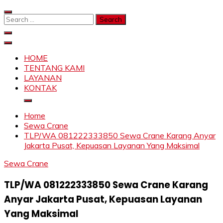
Skip
to
Search
content
for:
SAHABAT CRANE | JASA SEWA CRANE | FORKLIFT |
Sewa Crane, Forklift, Skylift Harga Bersahabat
SKYLIFT
HOME
TENTANG KAMI
LAYANAN
KONTAK
Home
Sewa Crane
TLP/WA 081222333850 Sewa Crane Karang Anyar
Jakarta Pusat, Kepuasan Layanan Yang Maksimal
Sewa Crane
TLP/WA 081222333850 Sewa Crane Karang
Anyar Jakarta Pusat, Kepuasan Layanan
Yang Maksimal