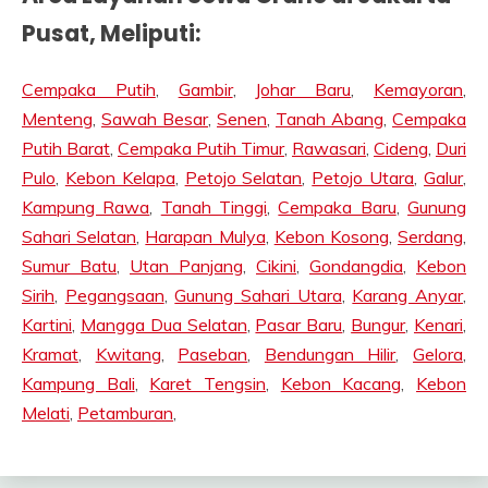
Pusat, Meliputi:
Cempaka Putih
,
Gambir
,
Johar Baru
,
Kemayoran
,
Menteng
,
Sawah Besar
,
Senen
,
Tanah Abang
,
Cempaka
Putih Barat
,
Cempaka Putih Timur
,
Rawasari
,
Cideng
,
Duri
Pulo
,
Kebon Kelapa
,
Petojo Selatan
,
Petojo Utara
,
Galur
,
Kampung Rawa
,
Tanah Tinggi
,
Cempaka Baru
,
Gunung
Sahari Selatan
,
Harapan Mulya
,
Kebon Kosong
,
Serdang
,
Sumur Batu
,
Utan Panjang
,
Cikini
,
Gondangdia
,
Kebon
Sirih
,
Pegangsaan
,
Gunung Sahari Utara
,
Karang Anyar
,
Kartini
,
Mangga Dua Selatan
,
Pasar Baru
,
Bungur
,
Kenari
,
Kramat
,
Kwitang
,
Paseban
,
Bendungan Hilir
,
Gelora
,
Kampung Bali
,
Karet Tengsin
,
Kebon Kacang
,
Kebon
Melati
,
Petamburan
,