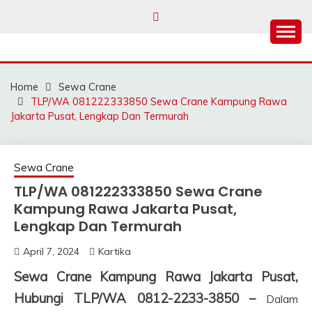
Skip
to
content
SAHABAT CRANE |
Sewa Crane, Forklift, Skylift Harga Bersahabat
JASA SEWA CRANE |
Home
Sewa Crane
FORKLIFT | SKYLIFT
TLP/WA 081222333850 Sewa Crane Kampung Rawa
Jakarta Pusat, Lengkap Dan Termurah
Sewa Crane
TLP/WA 081222333850 Sewa Crane
Kampung Rawa Jakarta Pusat,
Lengkap Dan Termurah
April 7, 2024
Kartika
Sewa Crane Kampung Rawa Jakarta Pusat,
Hubungi TLP/WA 0812-2233-3850 –
Dalam