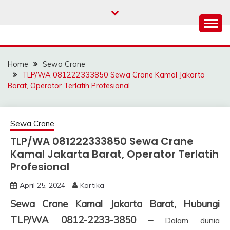
Skip
to
content
SAHABAT CRANE |
Sewa Crane, Forklift, Skylift Harga Bersahabat
JASA SEWA CRANE |
Home
Sewa Crane
FORKLIFT | SKYLIFT
TLP/WA 081222333850 Sewa Crane Kamal Jakarta
Barat, Operator Terlatih Profesional
Sewa Crane
TLP/WA 081222333850 Sewa Crane
Kamal Jakarta Barat, Operator Terlatih
Profesional
April 25, 2024
Kartika
Sewa Crane Kamal Jakarta Barat, Hubungi
TLP/WA 0812-2233-3850 –
Dalam dunia