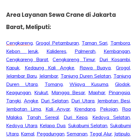
Area Layanan Sewa Crane di Jakarta
Barat, Meliputi:
Cengkareng
,
Grogol Petamburan
,
Taman Sari
,
Tambora
,
Kebon Jeruk
,
Kalideres
,
Palmerah
,
Kembangan
,
Cengkareng Barat
,
Cengkareng Timur
,
Duri Kosambi
,
Kapuk
,
Kedaung Kali Angke
,
Rawa Buaya
,
Grogol
,
Jelambar Baru
,
Jelambar
,
Tanjung Duren Selatan
,
Tanjung
Duren Utara
,
Tomang
,
Wijaya Kusuma
,
Glodok
,
Keagungan
,
Krukut
,
Mangga Besar
,
Maphar
,
Pinangsia
,
Tangki
,
Angke
,
Duri Selatan
,
Duri Utara
,
Jembatan Besi
,
Jembatan Lima
,
Kali Anyar
,
Krendang
,
Pekojan
,
Roa
Malaka
,
Tanah Sereal
,
Duri Kepa
,
Kedoya Selatan
,
Kedoya Utara
,
Kelapa Dua
,
Sukabumi Selatan
,
Sukabumi
Utara
,
Kamal
,
Pegadungan
,
Semanan
,
Tegal Alur
,
Jatipulo
,