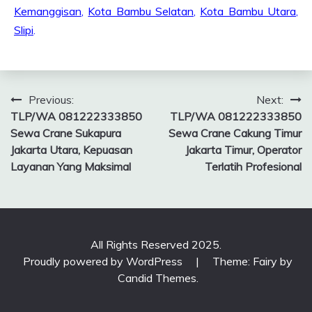
Kemanggisan
,
Kota Bambu Selatan
,
Kota Bambu Utara
,
Slipi
.
Post
Previous:
Next:
TLP/WA 081222333850
TLP/WA 081222333850
navigation
Sewa Crane Sukapura
Sewa Crane Cakung Timur
Jakarta Utara, Kepuasan
Jakarta Timur, Operator
Layanan Yang Maksimal
Terlatih Profesional
All Rights Reserved 2025.
Proudly powered by WordPress
|
Theme: Fairy by
Candid Themes
.