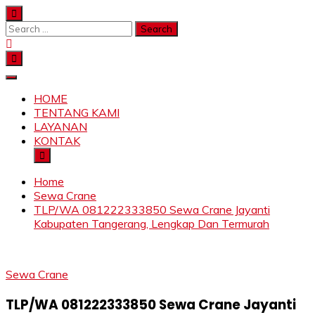
Skip
to
Search
content
for:
SAHABAT CRANE | JASA SEWA CRANE | FORKLIFT |
Sewa Crane, Forklift, Skylift Harga Bersahabat
SKYLIFT
HOME
TENTANG KAMI
LAYANAN
KONTAK
Home
Sewa Crane
TLP/WA 081222333850 Sewa Crane Jayanti
Kabupaten Tangerang, Lengkap Dan Termurah
Sewa Crane
TLP/WA 081222333850 Sewa Crane Jayanti