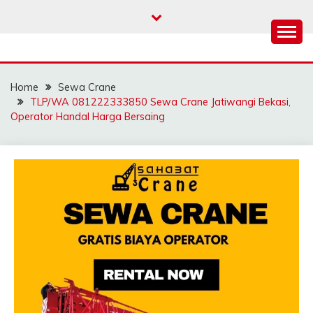
Skip
to
content
SAHABAT CRANE |
Sewa Crane, Forklift, Skylift Harga Bersahabat
JASA SEWA CRANE |
Home
Sewa Crane
FORKLIFT | SKYLIFT
TLP/WA 081222333850 Sewa Crane Jatiwangi Bekasi,
Operator Handal Harga Bersaing