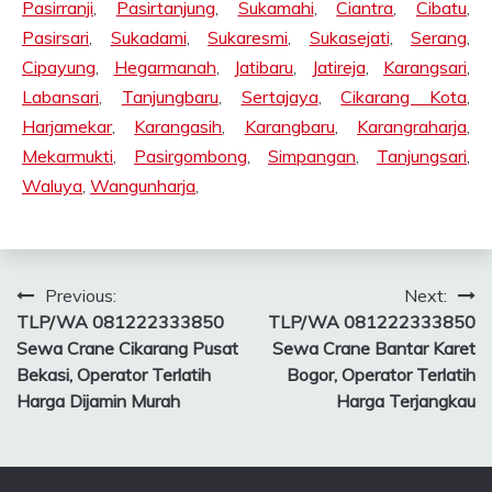
Pasirranji
,
Pasirtanjung
,
Sukamahi
,
Ciantra
,
Cibatu
,
Pasirsari
,
Sukadami
,
Sukaresmi
,
Sukasejati
,
Serang
,
Cipayung
,
Hegarmanah
,
Jatibaru
,
Jatireja
,
Karangsari
,
Labansari
,
Tanjungbaru
,
Sertajaya
,
Cikarang Kota
,
Harjamekar
,
Karangasih
,
Karangbaru
,
Karangraharja
,
Mekarmukti
,
Pasirgombong
,
Simpangan
,
Tanjungsari
,
Waluya
,
Wangunharja
,
Post
Previous:
Next:
TLP/WA 081222333850
TLP/WA 081222333850
navigation
Sewa Crane Cikarang Pusat
Sewa Crane Bantar Karet
Bekasi, Operator Terlatih
Bogor, Operator Terlatih
Harga Dijamin Murah
Harga Terjangkau