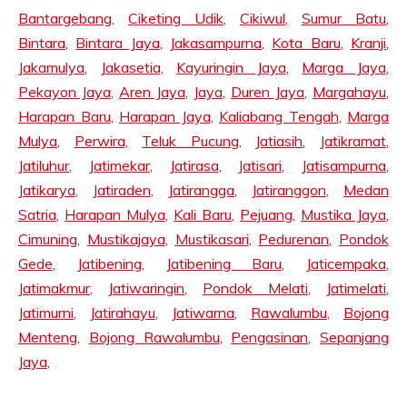
Bantargebang
,
Ciketing Udik
,
Cikiwul
,
Sumur Batu
,
Bintara
,
Bintara Jaya
,
Jakasampurna
,
Kota Baru
,
Kranji
,
Jakamulya
,
Jakasetia
,
Kayuringin Jaya
,
Marga Jaya
,
Pekayon Jaya
,
Aren Jaya
,
Jaya
,
Duren Jaya
,
Margahayu
,
Harapan Baru
,
Harapan Jaya
,
Kaliabang Tengah
,
Marga
Mulya
,
Perwira
,
Teluk Pucung
,
Jatiasih
,
Jatikramat
,
Jatiluhur
,
Jatimekar
,
Jatirasa
,
Jatisari
,
Jatisampurna
,
Jatikarya
,
Jatiraden
,
Jatirangga
,
Jatiranggon
,
Medan
Satria
,
Harapan Mulya
,
Kali Baru
,
Pejuang
,
Mustika Jaya
,
Cimuning
,
Mustikajaya
,
Mustikasari
,
Pedurenan
,
Pondok
Gede
,
Jatibening
,
Jatibening Baru
,
Jaticempaka
,
Jatimakmur
,
Jatiwaringin
,
Pondok Melati
,
Jatimelati
,
Jatimurni
,
Jatirahayu
,
Jatiwarna
,
Rawalumbu
,
Bojong
Menteng
,
Bojong Rawalumbu
,
Pengasinan
,
Sepanjang
Jaya
,