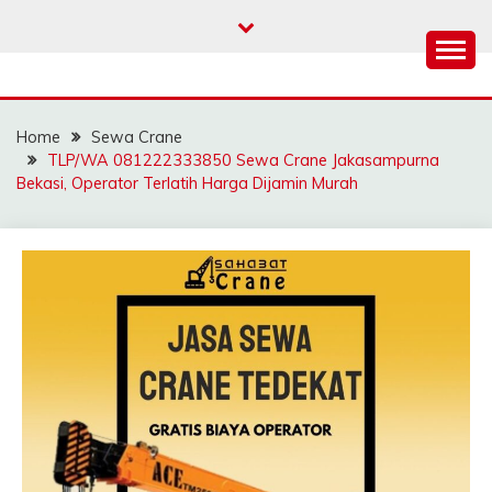
Skip
to
content
SAHABAT CRANE |
Sewa Crane, Forklift, Skylift Harga Bersahabat
JASA SEWA CRANE |
Home
Sewa Crane
FORKLIFT | SKYLIFT
TLP/WA 081222333850 Sewa Crane Jakasampurna
Bekasi, Operator Terlatih Harga Dijamin Murah