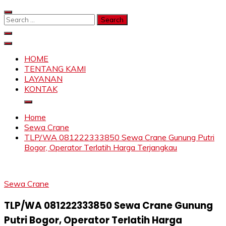
Skip
to
Search
content
for:
SAHABAT CRANE | JASA SEWA CRANE | FORKLIFT |
Sewa Crane, Forklift, Skylift Harga Bersahabat
SKYLIFT
HOME
TENTANG KAMI
LAYANAN
KONTAK
Home
Sewa Crane
TLP/WA 081222333850 Sewa Crane Gunung Putri
Bogor, Operator Terlatih Harga Terjangkau
Sewa Crane
TLP/WA 081222333850 Sewa Crane Gunung
Putri Bogor, Operator Terlatih Harga