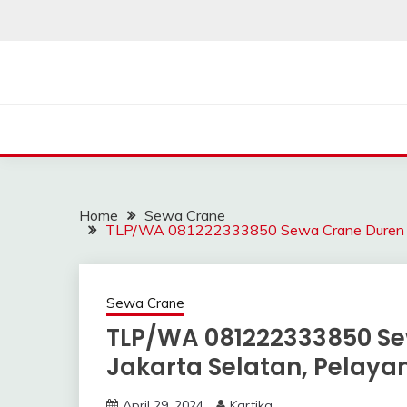
Skip
to
content
SAHABAT CRANE | J
Sewa Crane, Forklift, Skylift Harga Bersahabat
Home
Sewa Crane
TLP/WA 081222333850 Sewa Crane Duren Tig
Sewa Crane
TLP/WA 081222333850 Se
Jakarta Selatan, Pelaya
April 29, 2024
Kartika