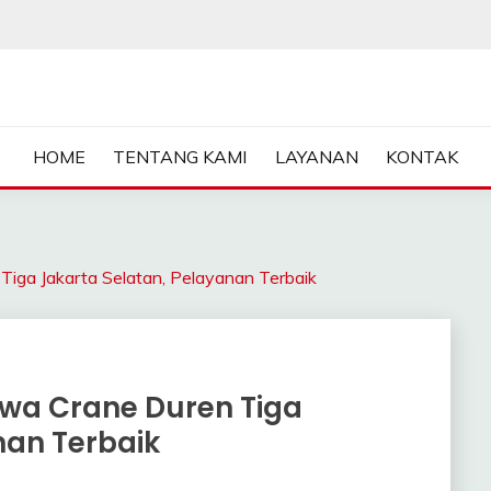
ASA SEWA CRANE | FORKL
HOME
TENTANG KAMI
LAYANAN
KONTAK
a Jakarta Selatan, Pelayanan Terbaik
wa Crane Duren Tiga
nan Terbaik