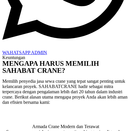
WAHATSAPP ADMIN
Keuntungan
MENGAPA HARUS MEMILIH
SAHABAT CRANE?
Memilih penyedia jasa sewa crane yang tepat sangat penting untuk
kelancaran proyek. SAHABATCRANE hadir sebagai mitra
terpercaya dengan pengalaman lebih dari 20 tahun dalam industri
crane. Berikut alasan utama mengapa proyek Anda akan lebih aman
dan efisien bersama kami:
Armada Crane Modern dan Terawat