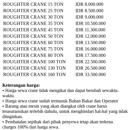
ROUGHTER CRANE
15 TON
IDR 8.000.000
ROUGHTER CRANE
25 TON
IDR 8.500.000
ROUGHTER CRANE
30 TON
IDR 9.000.000
ROUGHTER CRANE
35 TON
IDR 10.500.000
ROUGHTER CRANE
45 TON
IDR 11.300.000
ROUGHTER CRANE
50 TON
IDR 12.000.000
ROUGHTER CRANE
60 TON
IDR 13.500.000
ROUGHTER CRANE
75 TON
IDR 16.000.000
ROUGHTER CRANE
80 TON
IDR 17.500.000
ROUGHTER CRANE
100 TON
IDR 22.500.000
ROUGHTER CRANE
130 TON
IDR 26.500.000
ROUGHTER CRANE
160 TON
IDR 33.500.000
Keterangan harga:
• Harga sewa crane tidak mengikat dan dapat berubah sewaktu-
waktu.
• Harga sewa crane sudah termasuk Bahan Bakar dan Operator
• Barang atau mesin yang akan diangkat oleh crane harus
terasuransikan terlebih dahulu, untuk menghindari hal-hal yang tidak
diinginkan.
• Pembatalan sepihak dari pihak penyewa tetap akan terkena
charges 100% dari harga sewa.