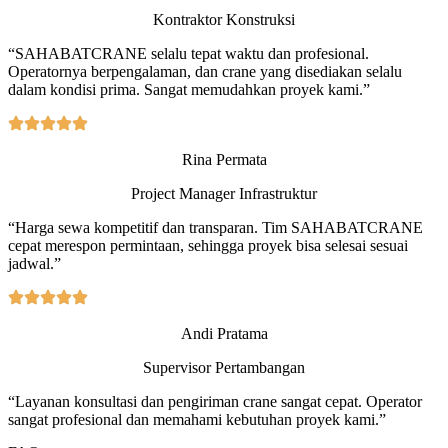
Kontraktor Konstruksi
“SAHABATCRANE selalu tepat waktu dan profesional.
Operatornya berpengalaman, dan crane yang disediakan selalu
dalam kondisi prima. Sangat memudahkan proyek kami.”
Rina Permata
Project Manager Infrastruktur
“Harga sewa kompetitif dan transparan. Tim SAHABATCRANE
cepat merespon permintaan, sehingga proyek bisa selesai sesuai
jadwal.”
Andi Pratama
Supervisor Pertambangan
“Layanan konsultasi dan pengiriman crane sangat cepat. Operator
sangat profesional dan memahami kebutuhan proyek kami.”