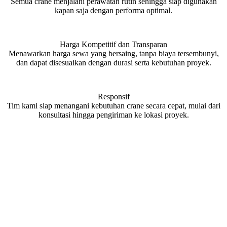
Semua crane menjalani perawatan rutin sehingga siap digunakan
kapan saja dengan performa optimal.
Harga Kompetitif dan Transparan
Menawarkan harga sewa yang bersaing, tanpa biaya tersembunyi,
dan dapat disesuaikan dengan durasi serta kebutuhan proyek.
Responsif
Tim kami siap menangani kebutuhan crane secara cepat, mulai dari
konsultasi hingga pengiriman ke lokasi proyek.