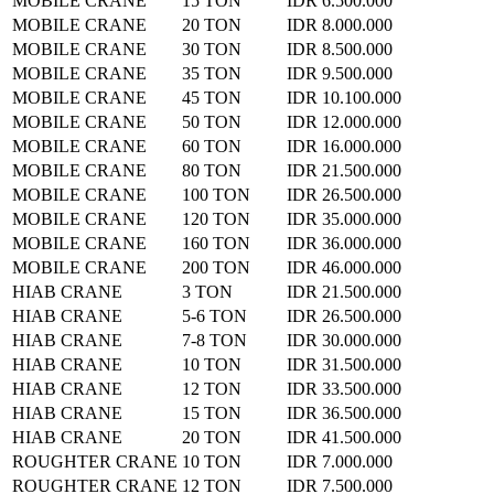
MOBILE CRANE
15 TON
IDR 6.500.000
MOBILE CRANE
20 TON
IDR 8.000.000
MOBILE CRANE
30 TON
IDR 8.500.000
MOBILE CRANE
35 TON
IDR 9.500.000
MOBILE CRANE
45 TON
IDR 10.100.000
MOBILE CRANE
50 TON
IDR 12.000.000
MOBILE CRANE
60 TON
IDR 16.000.000
MOBILE CRANE
80 TON
IDR 21.500.000
MOBILE CRANE
100 TON
IDR 26.500.000
MOBILE CRANE
120 TON
IDR 35.000.000
MOBILE CRANE
160 TON
IDR 36.000.000
MOBILE CRANE
200 TON
IDR 46.000.000
HIAB CRANE
3 TON
IDR 21.500.000
HIAB CRANE
5-6 TON
IDR 26.500.000
HIAB CRANE
7-8 TON
IDR 30.000.000
HIAB CRANE
10 TON
IDR 31.500.000
HIAB CRANE
12 TON
IDR 33.500.000
HIAB CRANE
15 TON
IDR 36.500.000
HIAB CRANE
20 TON
IDR 41.500.000
ROUGHTER CRANE
10 TON
IDR 7.000.000
ROUGHTER CRANE
12 TON
IDR 7.500.000