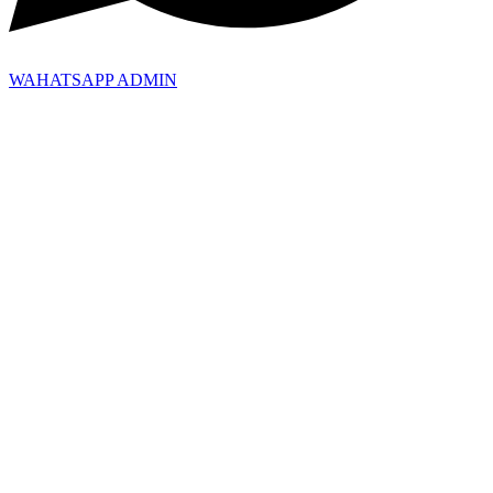
WAHATSAPP ADMIN