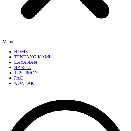
Menu
HOME
TENTANG KAMI
LAYANAN
HARGA
TESTIMONI
FAQ
KONTAK