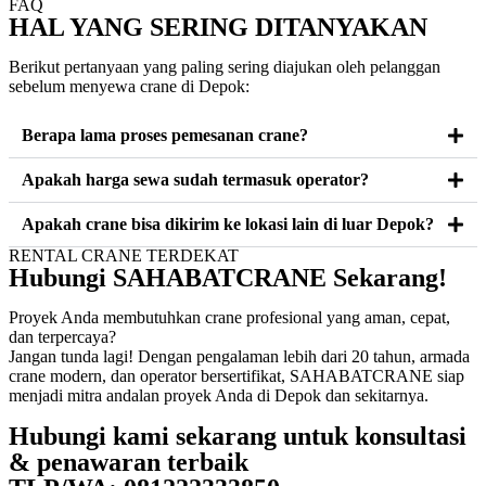
FAQ
HAL YANG SERING DITANYAKAN
Berikut pertanyaan yang paling sering diajukan oleh pelanggan
sebelum menyewa crane di Depok:
Berapa lama proses pemesanan crane?
Apakah harga sewa sudah termasuk operator?
Apakah crane bisa dikirim ke lokasi lain di luar Depok?
RENTAL CRANE TERDEKAT
Hubungi SAHABATCRANE Sekarang!
Proyek Anda membutuhkan crane profesional yang aman, cepat,
dan terpercaya?
Jangan tunda lagi! Dengan pengalaman lebih dari 20 tahun, armada
crane modern, dan operator bersertifikat, SAHABATCRANE siap
menjadi mitra andalan proyek Anda di Depok dan sekitarnya.
Hubungi kami sekarang untuk konsultasi
& penawaran terbaik