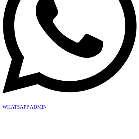
WHATSAPP ADMIN