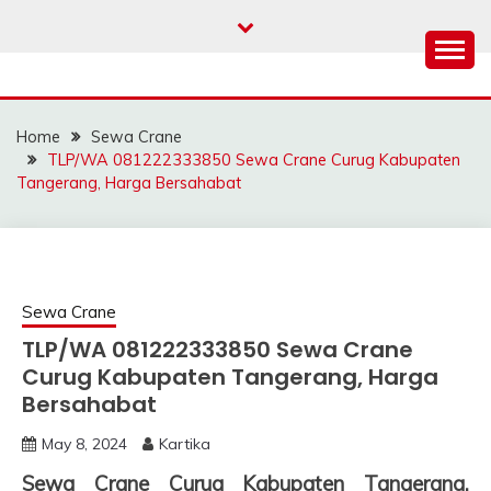
Skip
to
content
SAHABAT CRANE |
Sewa Crane, Forklift, Skylift Harga Bersahabat
JASA SEWA CRANE |
Home
Sewa Crane
FORKLIFT | SKYLIFT
TLP/WA 081222333850 Sewa Crane Curug Kabupaten
Tangerang, Harga Bersahabat
Sewa Crane
TLP/WA 081222333850 Sewa Crane
Curug Kabupaten Tangerang, Harga
Bersahabat
May 8, 2024
Kartika
Sewa Crane Curug Kabupaten Tangerang,