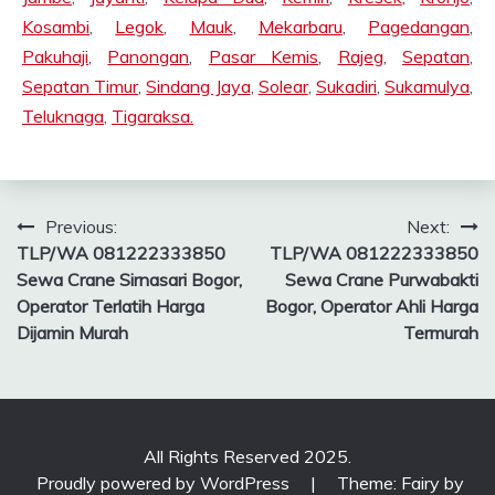
Kosambi
,
Legok
,
Mauk
,
Mekarbaru
,
Pagedangan
,
Pakuhaji
,
Panongan
,
Pasar Kemis
,
Rajeg
,
Sepatan
,
Sepatan Timur
,
Sindang Jaya
,
Solear
,
Sukadiri
,
Sukamulya
,
Teluknaga
,
Tigaraksa.
Post
Previous:
Next:
TLP/WA 081222333850
TLP/WA 081222333850
navigation
Sewa Crane Sirnasari Bogor,
Sewa Crane Purwabakti
Operator Terlatih Harga
Bogor, Operator Ahli Harga
Dijamin Murah
Termurah
All Rights Reserved 2025.
Proudly powered by WordPress
|
Theme: Fairy by