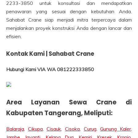
2233-3850 untuk konsultasi dan mendapatkan
penawaran yang sesuai dengan kebutuhan Anda.
Sahabat Crane siap menjadi mitra terpercaya dalam
menjalankan proyek konstruksi Anda dengan lancar dan
efisien.
Kontak Kami | Sahabat Crane
Hubungi Kami VIA WA 081222333850
Area Layanan Sewa Crane di
Kabupaten Tangerang, Meliputi:
Balaraja
,
Cikupa
,
Cisauk
,
Cisoka
,
Curug
,
Gunung Kaler
,
Jambe
,
Jayanti
,
Kelapa Dua
,
Kemiri
,
Kresek
,
Kronjo
,