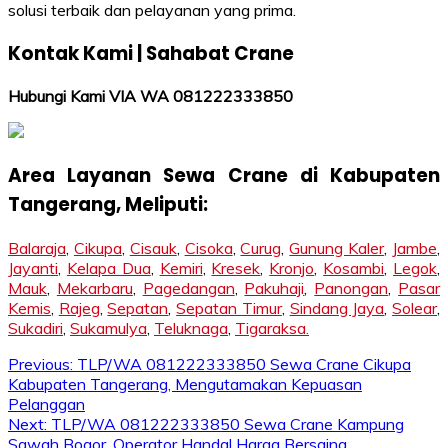
solusi terbaik dan pelayanan yang prima.
Kontak Kami | Sahabat Crane
Hubungi Kami VIA WA 081222333850
Area Layanan Sewa Crane di Kabupaten
Tangerang, Meliputi:
Balaraja
,
Cikupa
,
Cisauk
,
Cisoka
,
Curug
,
Gunung Kaler
,
Jambe
,
Jayanti
,
Kelapa Dua
,
Kemiri
,
Kresek
,
Kronjo
,
Kosambi
,
Legok
,
Mauk
,
Mekarbaru
,
Pagedangan
,
Pakuhaji
,
Panongan
,
Pasar
Kemis
,
Rajeg
,
Sepatan
,
Sepatan Timur
,
Sindang Jaya
,
Solear
,
Sukadiri
,
Sukamulya
,
Teluknaga
,
Tigaraksa.
Post
Previous:
TLP/WA 081222333850 Sewa Crane Cikupa
Kabupaten Tangerang, Mengutamakan Kepuasan
navigation
Pelanggan
Next:
TLP/WA 081222333850 Sewa Crane Kampung
Sawah Bogor, Operator Handal Harga Bersaing