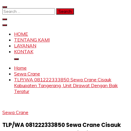
Skip
to
Search
content
for:
SAHABAT CRANE | JASA SEWA CRANE | FORKLIFT |
Sewa Crane, Forklift, Skylift Harga Bersahabat
SKYLIFT
HOME
TENTANG KAMI
LAYANAN
KONTAK
Home
Sewa Crane
TLP/WA 081222333850 Sewa Crane Cisauk
Kabupaten Tangerang, Unit Dirawat Dengan Baik
Teratur
Sewa Crane
TLP/WA 081222333850 Sewa Crane Cisauk