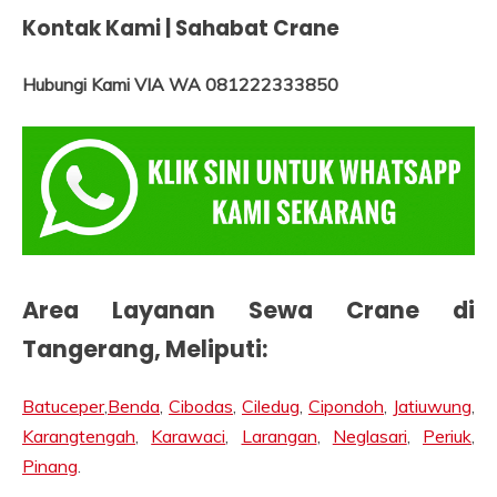
Kontak Kami | Sahabat Crane
Hubungi Kami VIA WA 081222333850
Area Layanan Sewa Crane di
Tangerang, Meliputi:
Batuceper
,
Benda
,
Cibodas
,
Ciledug
,
Cipondoh
,
Jatiuwung
,
Karangtengah
,
Karawaci
,
Larangan
,
Neglasari
,
Periuk
,
Pinang
.