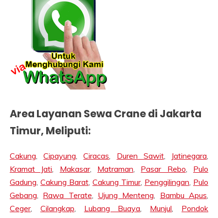
Area Layanan Sewa Crane di Jakarta
Timur, Meliputi:
Cakung
,
Cipayung
,
Ciracas
,
Duren Sawit
,
Jatinegara
,
Kramat Jati
,
Makasar
,
Matraman
,
Pasar Rebo
,
Pulo
Gadung
,
Cakung Barat
,
Cakung Timur
,
Penggilingan
,
Pulo
Gebang
,
Rawa Terate
,
Ujung Menteng
,
Bambu Apus
,
Ceger
,
Cilangkap
,
Lubang Buaya
,
Munjul
,
Pondok