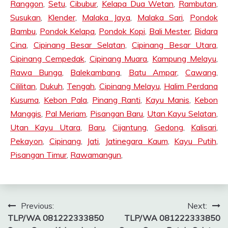
Ranggon
,
Setu
,
Cibubur
,
Kelapa Dua Wetan
,
Rambutan
,
Susukan
,
Klender
,
Malaka Jaya
,
Malaka Sari
,
Pondok
Bambu
,
Pondok Kelapa
,
Pondok Kopi
,
Bali Mester
,
Bidara
Cina
,
Cipinang Besar Selatan
,
Cipinang Besar Utara
,
Cipinang Cempedak
,
Cipinang Muara
,
Kampung Melayu
,
Rawa Bunga
,
Balekambang
,
Batu Ampar
,
Cawang
,
Cililitan
,
Dukuh
,
Tengah
,
Cipinang Melayu
,
Halim Perdana
Kusuma
,
Kebon Pala
,
Pinang Ranti
,
Kayu Manis
,
Kebon
Manggis
,
Pal Meriam
,
Pisangan Baru
,
Utan Kayu Selatan
,
Utan Kayu Utara
,
Baru
,
Cijantung
,
Gedong
,
Kalisari
,
Pekayon
,
Cipinang
,
Jati
,
Jatinegara Kaum
,
Kayu Putih
,
Pisangan Timur
,
Rawamangun
,
Post
Previous:
Next:
TLP/WA 081222333850
TLP/WA 081222333850
navigation