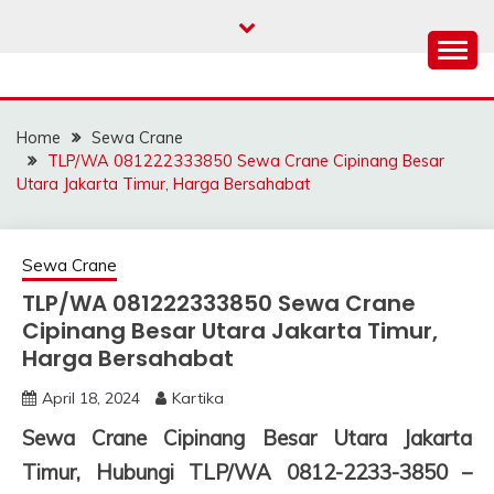
Skip
to
content
SAHABAT CRANE |
Sewa Crane, Forklift, Skylift Harga Bersahabat
JASA SEWA CRANE |
Home
Sewa Crane
FORKLIFT | SKYLIFT
TLP/WA 081222333850 Sewa Crane Cipinang Besar
Utara Jakarta Timur, Harga Bersahabat
Sewa Crane
TLP/WA 081222333850 Sewa Crane
Cipinang Besar Utara Jakarta Timur,
Harga Bersahabat
April 18, 2024
Kartika
Sewa Crane Cipinang Besar Utara Jakarta
Timur, Hubungi TLP/WA 0812-2233-3850 –