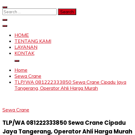
Skip
to
Search
content
for:
SAHABAT CRANE | JASA SEWA CRANE | FORKLIFT |
Sewa Crane, Forklift, Skylift Harga Bersahabat
SKYLIFT
HOME
TENTANG KAMI
LAYANAN
KONTAK
Home
Sewa Crane
TLP/WA 081222333850 Sewa Crane Cipadu Jaya
Tangerang, Operator Ahli Harga Murah
Sewa Crane
TLP/WA 081222333850 Sewa Crane Cipadu
Jaya Tangerang, Operator Ahli Harga Murah