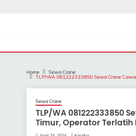
Skip
to
content
SAHABAT CRANE | J
Sewa Crane, Forklift, Skylift Harga Bersahabat
Home
Sewa Crane
TLP/WA 081222333850 Sewa Crane Cawang Jak
Sewa Crane
TLP/WA 081222333850 S
Timur, Operator Terlatih
April 24, 2024
Kartika