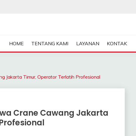
ASA SEWA CRANE | FORKL
HOME
TENTANG KAMI
LAYANAN
KONTAK
arta Timur, Operator Terlatih Profesional
ewa Crane Cawang Jakarta
 Profesional