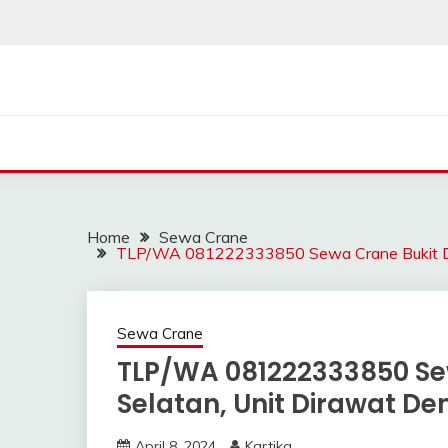
Skip
to
content
SAHABAT CRANE | J
Sewa Crane, Forklift, Skylift Harga Bersahabat
Home
Sewa Crane
TLP/WA 081222333850 Sewa Crane Bukit Duri
Sewa Crane
TLP/WA 081222333850 Sew
Selatan, Unit Dirawat De
April 8, 2024
Kartika