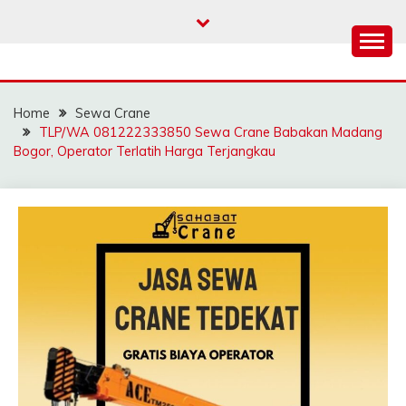
Skip
to
content
SAHABAT CRANE |
Sewa Crane, Forklift, Skylift Harga Bersahabat
JASA SEWA CRANE |
Home
Sewa Crane
FORKLIFT | SKYLIFT
TLP/WA 081222333850 Sewa Crane Babakan Madang
Bogor, Operator Terlatih Harga Terjangkau