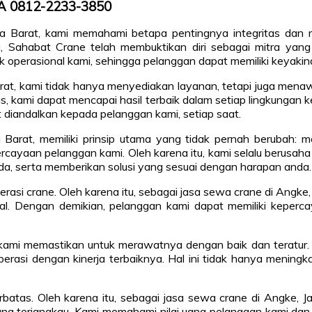
/WA 0812-2233-3850
a Barat, kami memahami betapa pentingnya integritas dan r
ia, Sahabat Crane telah membuktikan diri sebagai mitra ya
k operasional kami, sehingga pelanggan dapat memiliki keyaki
rat, kami tidak hanya menyediakan layanan, tetapi juga menaw
kami dapat mencapai hasil terbaik dalam setiap lingkungan kerj
diandalkan kepada pelanggan kami, setiap saat.
a Barat, memiliki prinsip utama yang tidak pernah beruba
rcayaan pelanggan kami. Oleh karena itu, kami selalu berusaha
, serta memberikan solusi yang sesuai dengan harapan anda.
 crane. Oleh karena itu, sebagai jasa sewa crane di Angke, Ja
ional. Dengan demikian, pelanggan kami dapat memiliki kepe
n kami memastikan untuk merawatnya dengan baik dan teratur. 
rasi dengan kinerja terbaiknya. Hal ini tidak hanya meningkat
rbatas. Oleh karena itu, sebagai jasa sewa crane di Angke, 
ng terjangkau. Kami memahami nilai uang pelanggan kami dan