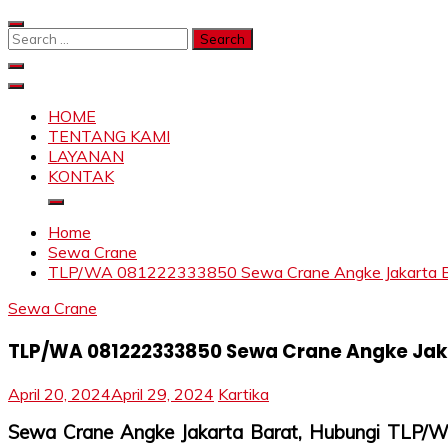
Skip
to
Search
content
for:
SAHABAT CRANE | JASA SEWA CRANE | FORKLIFT | SKY
Sewa Crane, Forklift, Skylift Harga Bersahabat
HOME
TENTANG KAMI
LAYANAN
KONTAK
Home
Sewa Crane
TLP/WA 081222333850 Sewa Crane Angke Jakarta Barat
Sewa Crane
TLP/WA 081222333850 Sewa Crane Angke Jakar
April 20, 2024
April 29, 2024
Kartika
Sewa Crane Angke Jakarta Barat, Hubungi TLP